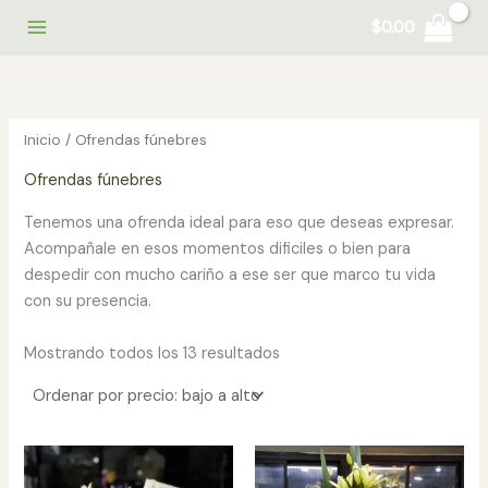
Ir
$
0.00
al
contenido
Inicio
/ Ofrendas fúnebres
Ofrendas fúnebres
Tenemos una ofrenda ideal para eso que deseas expresar.
Acompañale en esos momentos dificiles o bien para
despedir con mucho cariño a ese ser que marco tu vida
con su presencia.
Sorted
Mostrando todos los 13 resultados
by
price:
low
to
high