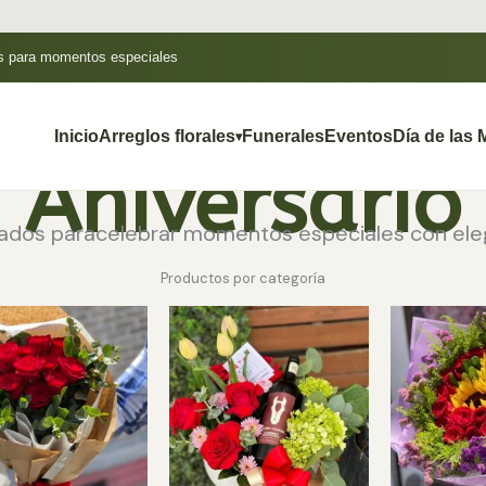
as para momentos especiales
Inicio
Arreglos florales
Funerales
Eventos
Día de las
Aniversario
sados paracelebrar momentos especiales con el
Productos por categoría