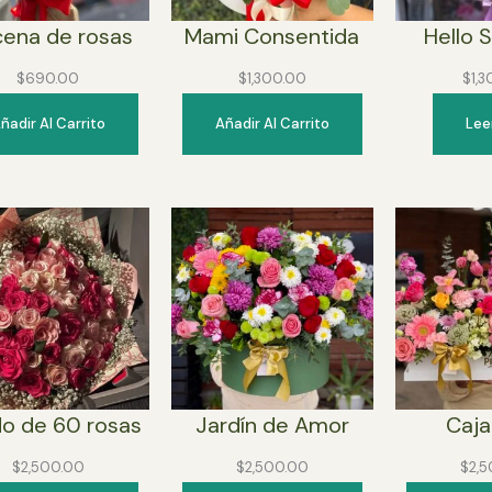
ena de rosas
Mami Consentida
Hello 
$
690.00
$
1,300.00
$
1,
ñadir Al Carrito
Añadir Al Carrito
Lee
o de 60 rosas
Jardín de Amor
Caja
$
2,500.00
$
2,500.00
$
2,