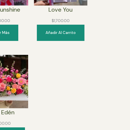
Sunshine
Love You
300.00
$
1,700.00
r Más
Añadir Al Carrito
 Edén
500.00