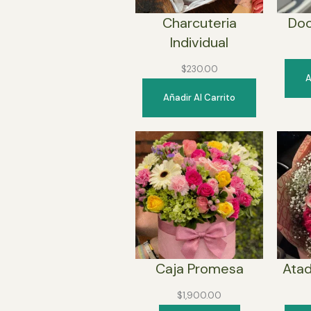
Charcuteria
Doc
Individual
$
230.00
A
Añadir Al Carrito
Caja Promesa
Atad
$
1,900.00