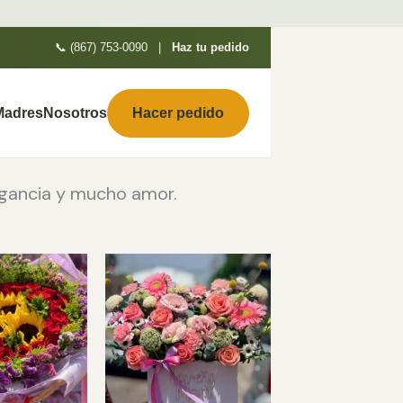
📞
(867) 753-0090
|
Haz tu pedido
 Madres
Nosotros
Hacer pedido
egancia y mucho amor.