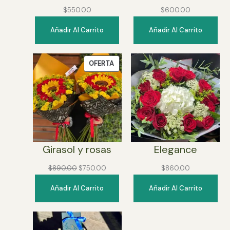
$
550.00
$
600.00
Añadir Al Carrito
Añadir Al Carrito
PRODUCTO
OFERTA
EN
OFERTA
Girasol y rosas
Elegance
Original
Current
$
890.00
$
750.00
$
860.00
price
price
Añadir Al Carrito
Añadir Al Carrito
was:
is:
$890.00.
$750.00.