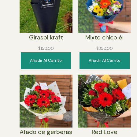
Girasol kraft
Mixto chico él
$
150.00
$
350.00
Añadir Al Carrito
Añadir Al Carrito
Atado de gerberas
Red Love