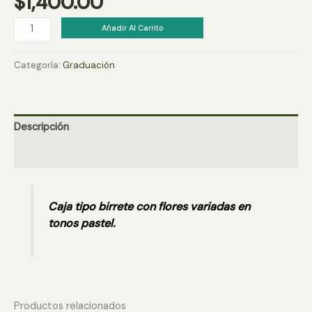
$
1,400.00
Birrete
Añadir Al Carrito
Lily
cantidad
Categoría:
Graduación
Descripción
Valoraciones (0)
Caja tipo birrete con flores variadas en
tonos pastel.
Productos relacionados