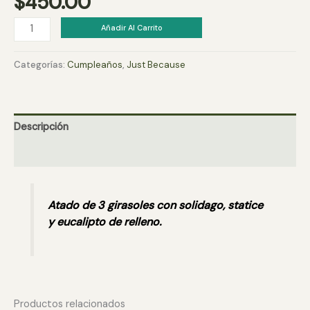
$
450.00
Atado
Añadir Al Carrito
girasol
cantidad
Categorías:
Cumpleaños
,
Just Because
Descripción
Valoraciones (0)
Atado de 3 girasoles con solidago, statice
y eucalipto de relleno.
Productos relacionados