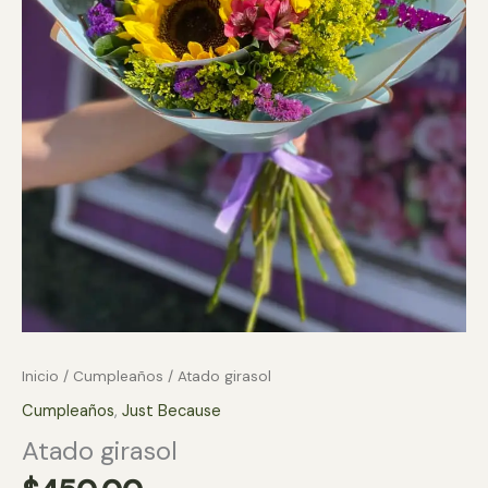
Inicio
/
Cumpleaños
/ Atado girasol
Cumpleaños
,
Just Because
Atado girasol