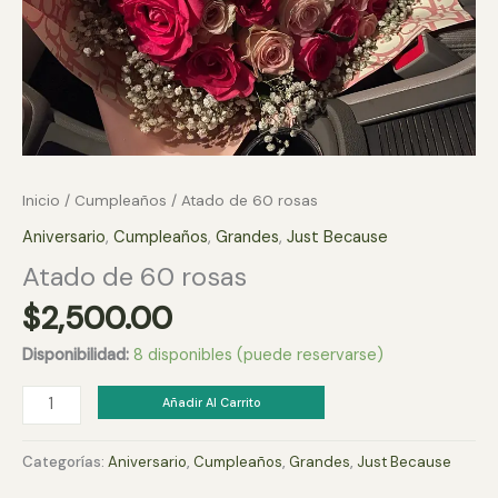
Inicio
/
Cumpleaños
/ Atado de 60 rosas
Aniversario
,
Cumpleaños
,
Grandes
,
Just Because
Atado de 60 rosas
$
2,500.00
Disponibilidad:
8 disponibles (puede reservarse)
Atado
Añadir Al Carrito
de
60
Categorías:
Aniversario
,
Cumpleaños
,
Grandes
,
Just Because
rosas