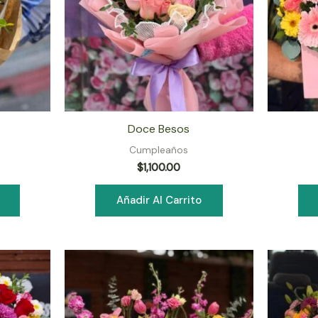
s
Doce Besos
Cumpleaños
$
1,100.00
Añadir Al Carrito