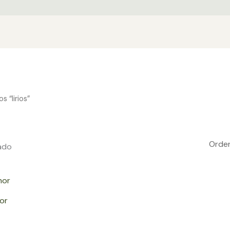
 “lirios”
ado
or