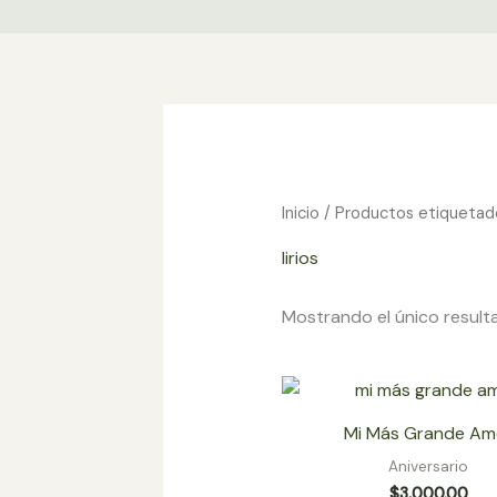
Ir
al
contenido
Inicio
/ Productos etiquetados
lirios
Mostrando el único result
Mi Más Grande Am
Aniversario
$
3,000.00