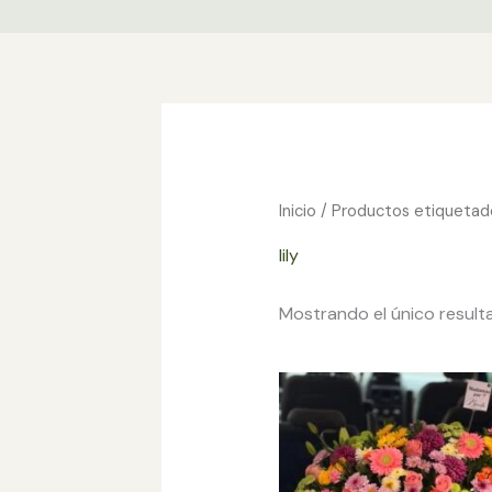
Ir
al
contenido
Inicio
/ Productos etiquetados
lily
Mostrando el único result