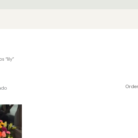
 “lily”
ado