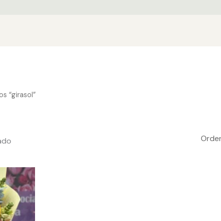
s “girasol”
ado