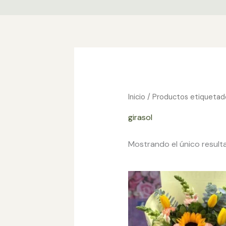
Ir
al
contenido
Inicio
/ Productos etiquetado
girasol
Mostrando el único result