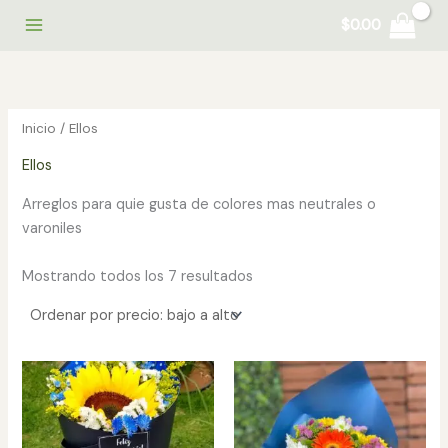
Ir
$
0.00
al
contenido
Inicio
/ Ellos
Ellos
Arreglos para quie gusta de colores mas neutrales o
varoniles
Sorted
Mostrando todos los 7 resultados
by
price:
low
to
high