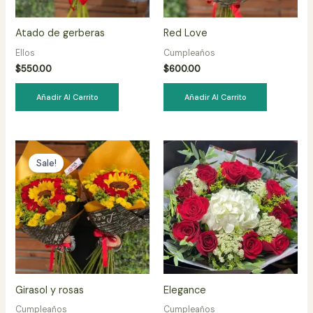
Atado de gerberas
Red Love
Ellos
Cumpleaños
$
550.00
$
600.00
Añadir Al Carrito
Añadir Al Carrito
Sale!
Girasol y rosas
Elegance
Cumpleaños
Cumpleaños